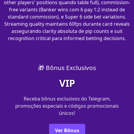
other players' positions quando table full), commission-
free variants (Banker wins com 6 pay 1:2 instead de
standard commission), e Super 6 side bet variations.
Streaming quality maintains 60fps durante card reveals
assegurando clarity absoluta de pip counts e suit
recognition critical para informed betting decisions.
🎁 Bônus Exclusivos
VIP
Receba bônus exclusivos do Telegram,
promoções especiais e códigos promocionais
únicos!
Ver Bônus