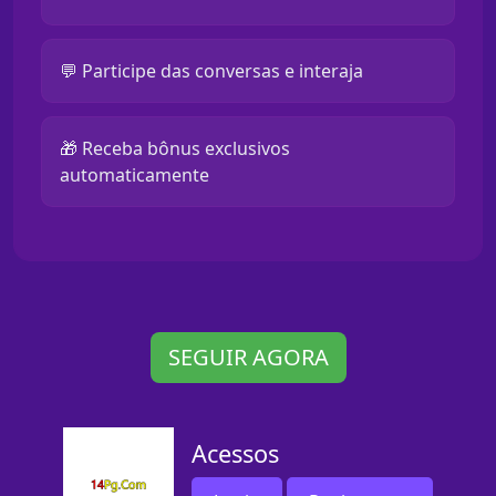
💬 Participe das conversas e interaja
🎁 Receba bônus exclusivos
automaticamente
SEGUIR AGORA
Acessos