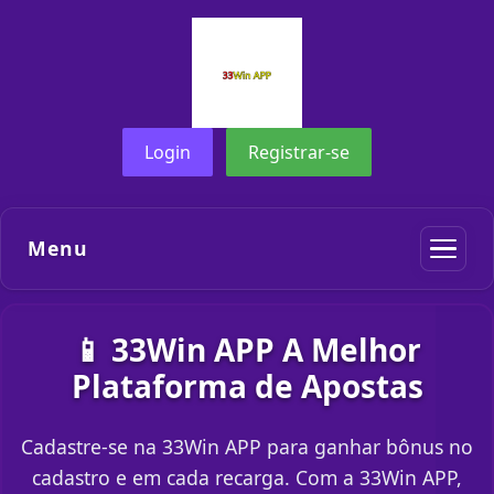
Login
Registrar-se
Menu
📱 33Win APP A Melhor
Plataforma de Apostas
Cadastre-se na 33Win APP para ganhar bônus no
cadastro e em cada recarga. Com a 33Win APP,