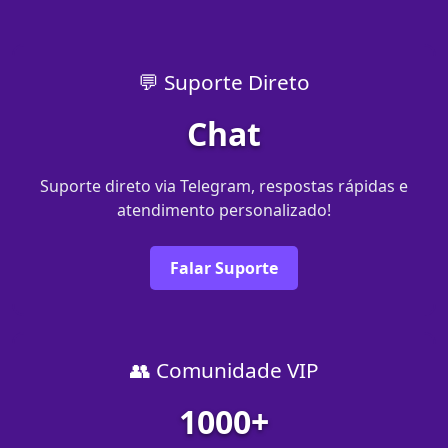
💬 Suporte Direto
Chat
Suporte direto via Telegram, respostas rápidas e
atendimento personalizado!
Falar Suporte
👥 Comunidade VIP
1000+