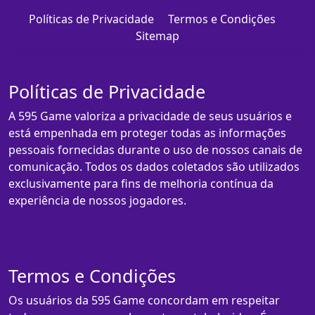
Políticas de Privacidade
Termos e Condições
Sitemap
Políticas de Privacidade
A 595 Game valoriza a privacidade de seus usuários e
está empenhada em proteger todas as informações
pessoais fornecidas durante o uso de nossos canais de
comunicação. Todos os dados coletados são utilizados
exclusivamente para fins de melhoria contínua da
experiência de nossos jogadores.
Termos e Condições
Os usuários da 595 Game concordam em respeitar