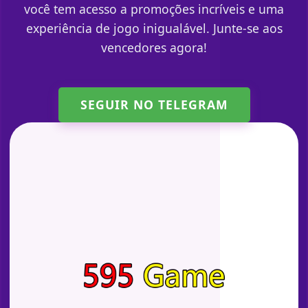
você tem acesso a promoções incríveis e uma
experiência de jogo inigualável. Junte-se aos
vencedores agora!
SEGUIR NO TELEGRAM