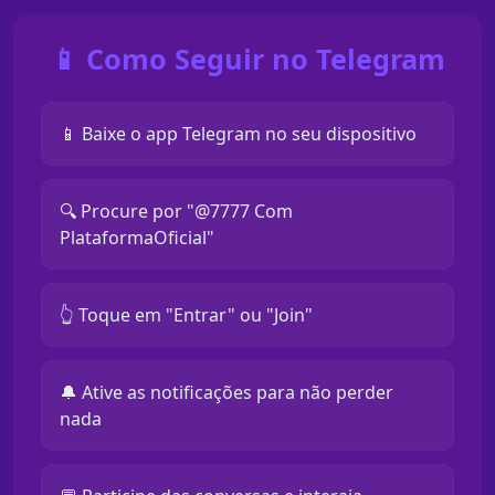
📱 Como Seguir no Telegram
📱 Baixe o app Telegram no seu dispositivo
🔍 Procure por "@7777 Com
PlataformaOficial"
👆 Toque em "Entrar" ou "Join"
🔔 Ative as notificações para não perder
nada