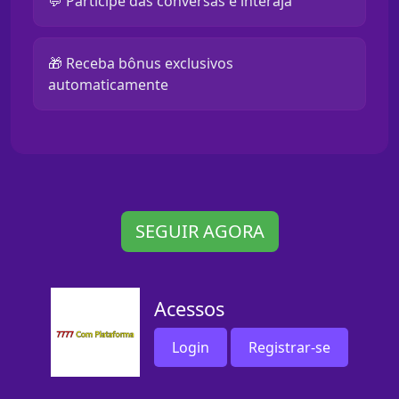
💬 Participe das conversas e interaja
🎁 Receba bônus exclusivos
automaticamente
SEGUIR AGORA
Acessos
Login
Registrar-se