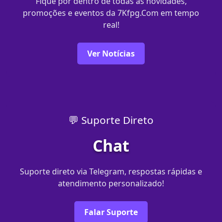
Fique por dentro de todas as novidades,
promoções e eventos da 7Kfpg.Com em tempo
real!
Ver Notícias
💬 Suporte Direto
Chat
Suporte direto via Telegram, respostas rápidas e
atendimento personalizado!
Falar Suporte