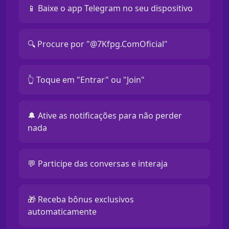
📱 Baixe o app Telegram no seu dispositivo
🔍 Procure por "@7Kfpg.ComOficial"
👆 Toque em "Entrar" ou "Join"
🔔 Ative as notificações para não perder
nada
💬 Participe das conversas e interaja
🎁 Receba bônus exclusivos
automaticamente