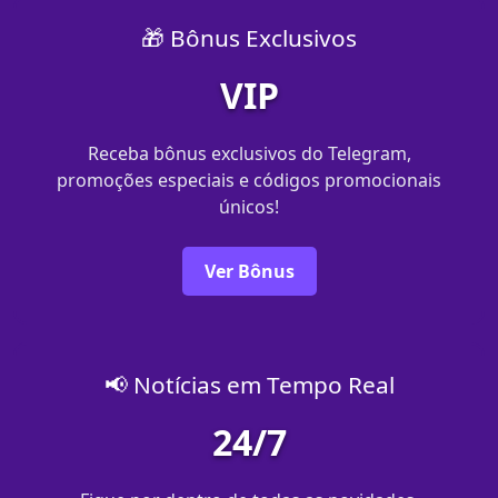
🎁 Bônus Exclusivos
VIP
Receba bônus exclusivos do Telegram,
promoções especiais e códigos promocionais
únicos!
Ver Bônus
📢 Notícias em Tempo Real
24/7