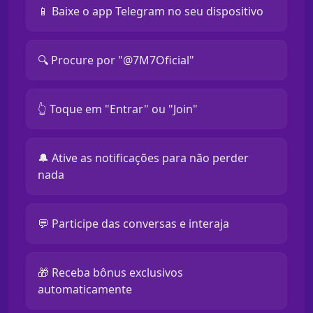
📱 Baixe o app Telegram no seu dispositivo
🔍 Procure por "@7M7Oficial"
👆 Toque em "Entrar" ou "Join"
🔔 Ative as notificações para não perder
nada
💬 Participe das conversas e interaja
🎁 Receba bônus exclusivos
automaticamente