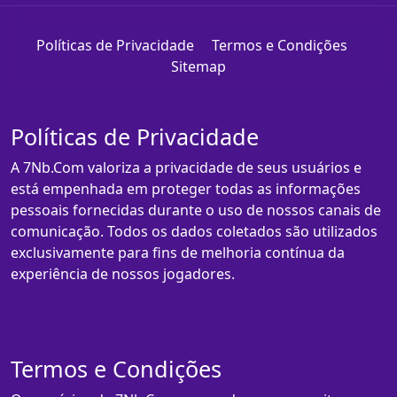
Políticas de Privacidade
Termos e Condições
Sitemap
Políticas de Privacidade
A 7Nb.Com valoriza a privacidade de seus usuários e
está empenhada em proteger todas as informações
pessoais fornecidas durante o uso de nossos canais de
comunicação. Todos os dados coletados são utilizados
exclusivamente para fins de melhoria contínua da
experiência de nossos jogadores.
Termos e Condições